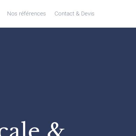
Nos références
Contact & Devis
icale &